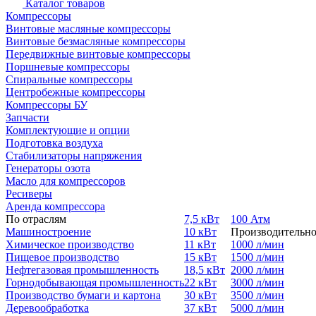
Каталог товаров
Компрессоры
Винтовые масляные компрессоры
Винтовые безмасляные компрессоры
Передвижные винтовые компрессоры
Поршневые компрессоры
Спиральные компрессоры
Центробежные компрессоры
Компрессоры БУ
Запчасти
Комплектующие и опции
Подготовка воздуха
Стабилизаторы напряжения
Генераторы озота
Масло для компрессоров
Ресиверы
Аренда компрессора
По отраслям
7,5 кВт
100 Атм
Машиностроение
10 кВт
Производительно
Химическое производство
11 кВт
1000 л/мин
Пищевое производство
15 кВт
1500 л/мин
Нефтегазовая промышленность
18,5 кВт
2000 л/мин
Горнодобывающая промышленность
22 кВт
3000 л/мин
Производство бумаги и картона
30 кВт
3500 л/мин
Деревообработка
37 кВт
5000 л/мин