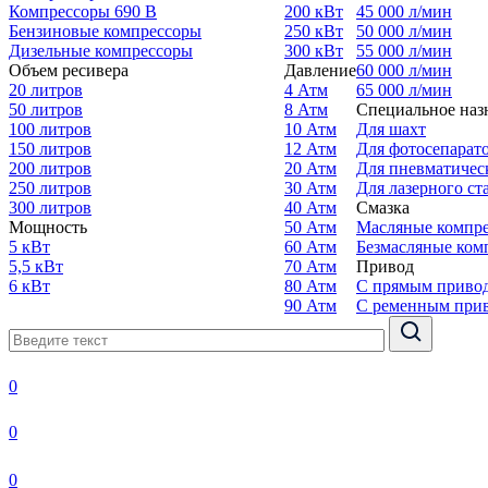
Компрессоры 690 В
200 кВт
45 000 л/мин
Бензиновые компрессоры
250 кВт
50 000 л/мин
Дизельные компрессоры
300 кВт
55 000 л/мин
Объем ресивера
Давление
60 000 л/мин
20 литров
4 Атм
65 000 л/мин
50 литров
8 Атм
Специальное наз
100 литров
10 Атм
Для шахт
150 литров
12 Атм
Для фотосепарат
200 литров
20 Атм
Для пневматичес
250 литров
30 Атм
Для лазерного ст
300 литров
40 Атм
Смазка
Мощность
50 Атм
Масляные компр
5 кВт
60 Атм
Безмасляные ком
5,5 кВт
70 Атм
Привод
6 кВт
80 Атм
С прямым приво
90 Атм
С ременным при
0
0
0