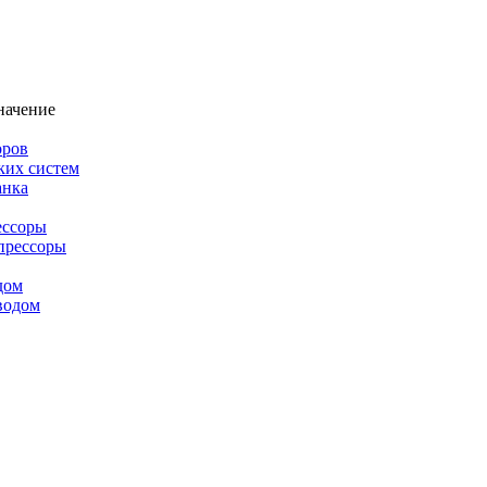
начение
оров
ких систем
анка
ессоры
прессоры
дом
водом