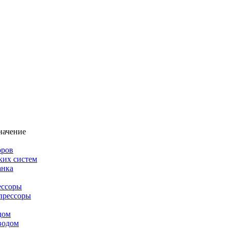
начение
оров
ких систем
анка
ессоры
прессоры
дом
водом