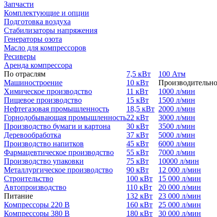
Запчасти
Комплектующие и опции
Подготовка воздуха
Стабилизаторы напряжения
Генераторы озота
Масло для компрессоров
Ресиверы
Аренда компрессора
По отраслям
7,5 кВт
100 Атм
Машиностроение
10 кВт
Производительно
Химическое производство
11 кВт
1000 л/мин
Пищевое производство
15 кВт
1500 л/мин
Нефтегазовая промышленность
18,5 кВт
2000 л/мин
Горнодобывающая промышленность
22 кВт
3000 л/мин
Производство бумаги и картона
30 кВт
3500 л/мин
Деревообработка
37 кВт
5000 л/мин
Производство напитков
45 кВт
6000 л/мин
Фармацевтическое производство
55 кВт
7000 л/мин
Производство упаковки
75 кВт
10000 л/мин
Металлургическое производство
90 кВт
12 000 л/мин
Строительство
100 кВт
15 000 л/мин
Автопроизводство
110 кВт
20 000 л/мин
Питание
132 кВт
23 000 л/мин
Компрессоры 220 В
160 кВт
25 000 л/мин
Компрессоры 380 В
180 кВт
30 000 л/мин