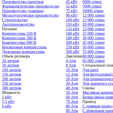
Производство напитков
45 кВт
6000 л/мин
Фармацевтическое производство
55 кВт
7000 л/мин
Производство упаковки
75 кВт
10000 л/мин
Металлургическое производство
90 кВт
12 000 л/мин
Строительство
100 кВт
15 000 л/мин
Автопроизводство
110 кВт
20 000 л/мин
Питание
132 кВт
23 000 л/мин
Компрессоры 220 В
160 кВт
25 000 л/мин
Компрессоры 380 В
180 кВт
30 000 л/мин
Компрессоры 690 В
200 кВт
45 000 л/мин
Бензиновые компрессоры
250 кВт
50 000 л/мин
Дизельные компрессоры
300 кВт
55 000 л/мин
Объем ресивера
Давление
60 000 л/мин
20 литров
4 Атм
65 000 л/мин
50 литров
8 Атм
Специальное наз
100 литров
10 Атм
Для шахт
150 литров
12 Атм
Для фотосепарат
200 литров
20 Атм
Для пневматичес
250 литров
30 Атм
Для лазерного ст
300 литров
40 Атм
Смазка
Мощность
50 Атм
Масляные компр
5 кВт
60 Атм
Безмасляные ком
5,5 кВт
70 Атм
Привод
6 кВт
80 Атм
С прямым приво
90 Атм
С ременным при