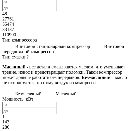
48
27761
55474
83187
110900
Тип компрессора
Винтовой стационарный компрессор
Винтовой
передвижной компрессор
Тип смазки
?
Масляный
- все детали смазываются маслом, что уменьшает
трение, износ и предотвращает поломки. Такой компрессор
может дольше работать без перерывов.
Безмасляный
– масло
не используется, поэтому воздух из компрессо
Безмасляный
Масляный
Мощность, кВт
1
143
286