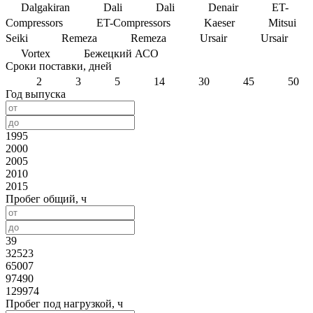
Dalgakiran
Dali
Dali
Denair
ET-
Compressors
ET-Compressors
Kaeser
Mitsui
Seiki
Remeza
Remeza
Ursair
Ursair
Vortex
Бежецкий АСО
Сроки поставки, дней
2
3
5
14
30
45
50
Год выпуска
1995
2000
2005
2010
2015
Пробег общий, ч
39
32523
65007
97490
129974
Пробег под нагрузкой, ч