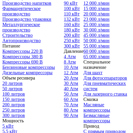
Производство напитков
90 кВт
12 000 л/мин
Фармацевтическое
100 кВт
15 000 л/мин
производство
110 кВт
20 000 л/мин
Производство упаковки
132 кВт
23 000 л/мин
Металлургическое
160 кВт
25 000 л/мин
производство
180 кВт
30 000 л/мин
Строительство
200 кВт
45 000 л/мин
Автопроизводство
250 кВт
50 000 л/мин
Питание
300 кВт
55 000 л/мин
Компрессоры 220 В
Давление
60 000 л/мин
Компрессоры 380 В
4 Атм
65 000 л/мин
Компрессоры 690 В
8 Атм
Специальное
Бензиновые компрессоры
10 Атм
назначение
Дизельные компрессоры
12 Атм
Для шахт
Объем ресивера
20 Атм
Для фотосепараторов
20 литров
30 Атм
Для пневматических
50 литров
40 Атм
систем
100 литров
50 Атм
Для лазерного станка
150 литров
60 Атм
Смазка
200 литров
70 Атм
Масляные
250 литров
80 Атм
компрессоры
300 литров
90 Атм
Безмасляные
Мощность
компрессоры
5 кВт
Привод
5,5 кВт
С прямым приводом