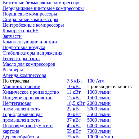
Винтовые безмасляные компрессоры
Передвижные винтовые компрессоры
Поршневые компрессоры
Спиральные компрессоры
Центробежные компрессоры
Компрессоры БУ
Запчасти
Комплектующие и опции
Подготовка воздуха
Стабилизаторы напряжения
Генераторы озота
Масло для компрессоров
Ресиверы
Аренда компрессора
По отраслям
7,5 кВт
100 Атм
Машиностроение
10 кВт
Производительность
Химическое производство
11 кВт
1000 л/мин
Пищевое производство
15 кВт
1500 л/мин
Нефтегазовая
18,5 кВт
2000 л/мин
промышленность
22 кВт
3000 л/мин
Горнодобывающая
30 кВт
3500 л/мин
промышленность
37 кВт
5000 л/мин
Производство бумаги и
45 кВт
6000 л/мин
картона
55 кВт
7000 л/мин
Деревообработка
75 кВт
10000 л/мин