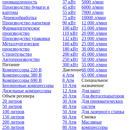
промышленность
37 кВт
5000 л/мин
Производство бумаги и
45 кВт
6000 л/мин
картона
55 кВт
7000 л/мин
Деревообработка
75 кВт
10000 л/мин
Производство напитков
90 кВт
12 000 л/мин
Фармацевтическое
100 кВт
15 000 л/мин
производство
110 кВт
20 000 л/мин
Производство упаковки
132 кВт
23 000 л/мин
Металлургическое
160 кВт
25 000 л/мин
производство
180 кВт
30 000 л/мин
Строительство
200 кВт
45 000 л/мин
Автопроизводство
250 кВт
50 000 л/мин
Питание
300 кВт
55 000 л/мин
Компрессоры 220 В
Давление
60 000 л/мин
Компрессоры 380 В
4 Атм
65 000 л/мин
Компрессоры 690 В
8 Атм
Специальное
Бензиновые компрессоры
10 Атм
назначение
Дизельные компрессоры
12 Атм
Для шахт
Объем ресивера
20 Атм
Для фотосепараторов
20 литров
30 Атм
Для пневматических
50 литров
40 Атм
систем
100 литров
50 Атм
Для лазерного станка
150 литров
60 Атм
Смазка
200 литров
70 Атм
Масляные
250 литров
80 Атм
компрессоры