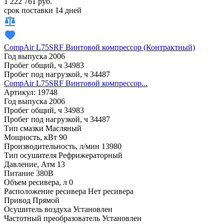
1 222 761 руб.
срок поставки 14 дней
CompAir L75SRF Винтовой компрессор (Контрактный)
Год выпуска
2006
Пробег общий, ч
34983
Пробег под нагрузкой, ч
34487
CompAir L75SRF Винтовой компрессор...
Артикул: 19748
Год выпуска
2006
Пробег общий, ч
34983
Пробег под нагрузкой, ч
34487
Тип смазки
Масляный
Мощность, кВт
90
Производительность, л/мин
13980
Тип осушителя
Рефрижераторный
Давление, Атм
13
Питание
380В
Объем ресивера, л
0
Расположение ресивера
Нет ресивера
Привод
Прямой
Осушитель воздуха
Установлен
Частотный преобразователь
Установлен