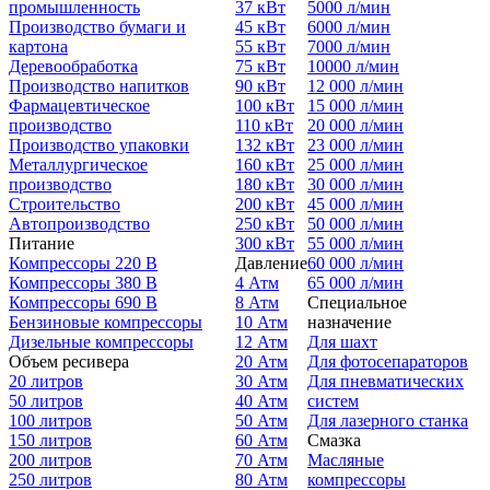
промышленность
37 кВт
5000 л/мин
Производство бумаги и
45 кВт
6000 л/мин
картона
55 кВт
7000 л/мин
Деревообработка
75 кВт
10000 л/мин
Производство напитков
90 кВт
12 000 л/мин
Фармацевтическое
100 кВт
15 000 л/мин
производство
110 кВт
20 000 л/мин
Производство упаковки
132 кВт
23 000 л/мин
Металлургическое
160 кВт
25 000 л/мин
производство
180 кВт
30 000 л/мин
Строительство
200 кВт
45 000 л/мин
Автопроизводство
250 кВт
50 000 л/мин
Питание
300 кВт
55 000 л/мин
Компрессоры 220 В
Давление
60 000 л/мин
Компрессоры 380 В
4 Атм
65 000 л/мин
Компрессоры 690 В
8 Атм
Специальное
Бензиновые компрессоры
10 Атм
назначение
Дизельные компрессоры
12 Атм
Для шахт
Объем ресивера
20 Атм
Для фотосепараторов
20 литров
30 Атм
Для пневматических
50 литров
40 Атм
систем
100 литров
50 Атм
Для лазерного станка
150 литров
60 Атм
Смазка
200 литров
70 Атм
Масляные
250 литров
80 Атм
компрессоры