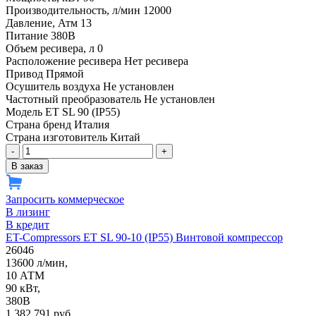
Производительность, л/мин
12000
Давление, Атм
13
Питание
380В
Объем ресивера, л
0
Расположение ресивера
Нет ресивера
Привод
Прямой
Осушитель воздуха
Не установлен
Частотный преобразователь
Не установлен
Модель
ET SL 90 (IP55)
Страна бренд
Италия
Страна изготовитель
Китай
-
+
В заказ
Запросить коммерческое
В лизинг
В кредит
ET-Compressors ET SL 90-10 (IP55) Винтовой компрессор
26046
13600 л/мин,
10 АТМ
90 кВт,
380В
1 382 791 руб.