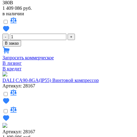
380В
1 409 086 руб.
в наличии
-
+
В заказ
Запросить коммерческое
В лизинг
В кредит
DALI CA90-8GA(IP55) Винтовой компрессор
Артикул: 28167
Артикул: 28167