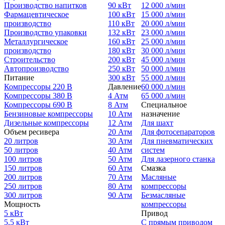
Производство напитков
90 кВт
12 000 л/мин
Фармацевтическое
100 кВт
15 000 л/мин
производство
110 кВт
20 000 л/мин
Производство упаковки
132 кВт
23 000 л/мин
Металлургическое
160 кВт
25 000 л/мин
производство
180 кВт
30 000 л/мин
Строительство
200 кВт
45 000 л/мин
Автопроизводство
250 кВт
50 000 л/мин
Питание
300 кВт
55 000 л/мин
Компрессоры 220 В
Давление
60 000 л/мин
Компрессоры 380 В
4 Атм
65 000 л/мин
Компрессоры 690 В
8 Атм
Специальное
Бензиновые компрессоры
10 Атм
назначение
Дизельные компрессоры
12 Атм
Для шахт
Объем ресивера
20 Атм
Для фотосепараторов
20 литров
30 Атм
Для пневматических
50 литров
40 Атм
систем
100 литров
50 Атм
Для лазерного станка
150 литров
60 Атм
Смазка
200 литров
70 Атм
Масляные
250 литров
80 Атм
компрессоры
300 литров
90 Атм
Безмасляные
Мощность
компрессоры
5 кВт
Привод
5,5 кВт
С прямым приводом