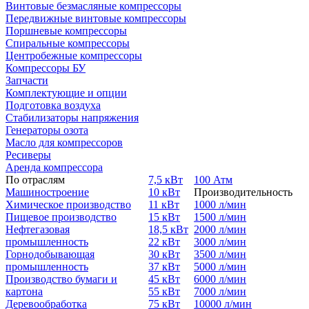
Винтовые безмасляные компрессоры
Передвижные винтовые компрессоры
Поршневые компрессоры
Спиральные компрессоры
Центробежные компрессоры
Компрессоры БУ
Запчасти
Комплектующие и опции
Подготовка воздуха
Стабилизаторы напряжения
Генераторы озота
Масло для компрессоров
Ресиверы
Аренда компрессора
По отраслям
7,5 кВт
100 Атм
Машиностроение
10 кВт
Производительность
Химическое производство
11 кВт
1000 л/мин
Пищевое производство
15 кВт
1500 л/мин
Нефтегазовая
18,5 кВт
2000 л/мин
промышленность
22 кВт
3000 л/мин
Горнодобывающая
30 кВт
3500 л/мин
промышленность
37 кВт
5000 л/мин
Производство бумаги и
45 кВт
6000 л/мин
картона
55 кВт
7000 л/мин
Деревообработка
75 кВт
10000 л/мин