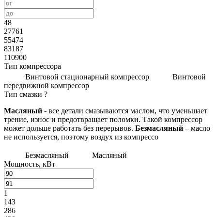
48
27761
55474
83187
110900
Тип компрессора
Винтовой стационарный компрессор
Винтовой
передвижной компрессор
Тип смазки
?
Масляный
- все детали смазываются маслом, что уменьшает
трение, износ и предотвращает поломки. Такой компрессор
может дольше работать без перерывов.
Безмасляный
– масло
не используется, поэтому воздух из компрессо
Безмасляный
Масляный
Мощность, кВт
1
143
286