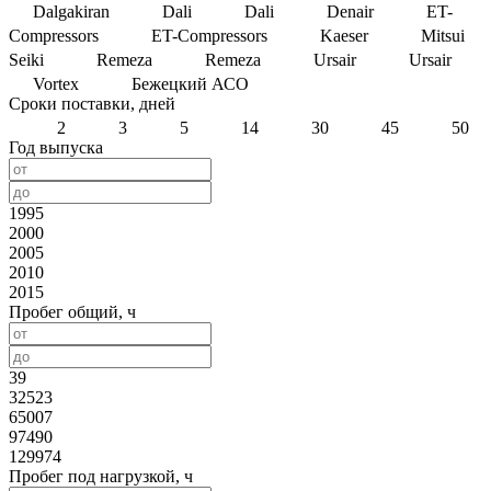
Dalgakiran
Dali
Dali
Denair
ET-
Compressors
ET-Compressors
Kaeser
Mitsui
Seiki
Remeza
Remeza
Ursair
Ursair
Vortex
Бежецкий АСО
Сроки поставки, дней
2
3
5
14
30
45
50
Год выпуска
1995
2000
2005
2010
2015
Пробег общий, ч
39
32523
65007
97490
129974
Пробег под нагрузкой, ч