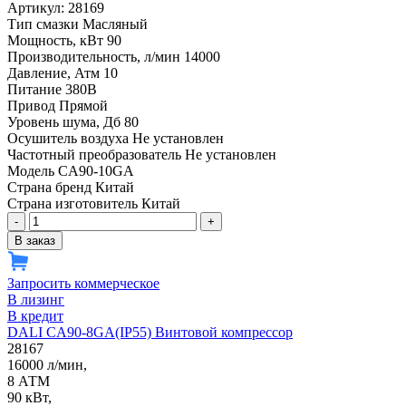
Артикул: 28169
Тип смазки
Масляный
Мощность, кВт
90
Производительность, л/мин
14000
Давление, Атм
10
Питание
380В
Привод
Прямой
Уровень шума, Дб
80
Осушитель воздуха
Не установлен
Частотный преобразователь
Не установлен
Модель
CA90-10GA
Страна бренд
Китай
Страна изготовитель
Китай
-
+
В заказ
Запросить коммерческое
В лизинг
В кредит
DALI CA90-8GA(IP55) Винтовой компрессор
28167
16000 л/мин,
8 АТМ
90 кВт,