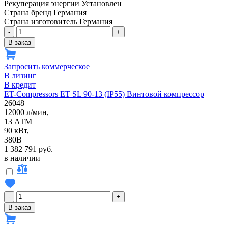
Рекуперация энергии
Установлен
Страна бренд
Германия
Страна изготовитель
Германия
-
+
В заказ
Запросить коммерческое
В лизинг
В кредит
ET-Compressors ET SL 90-13 (IP55) Винтовой компрессор
26048
12000 л/мин,
13 АТМ
90 кВт,
380В
1 382 791 руб.
в наличии
-
+
В заказ