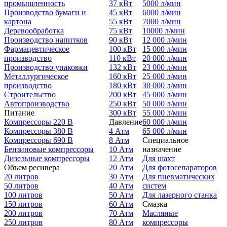
промышленность
37 кВт
5000 л/мин
Производство бумаги и
45 кВт
6000 л/мин
картона
55 кВт
7000 л/мин
Деревообработка
75 кВт
10000 л/мин
Производство напитков
90 кВт
12 000 л/мин
Фармацевтическое
100 кВт
15 000 л/мин
производство
110 кВт
20 000 л/мин
Производство упаковки
132 кВт
23 000 л/мин
Металлургическое
160 кВт
25 000 л/мин
производство
180 кВт
30 000 л/мин
Строительство
200 кВт
45 000 л/мин
Автопроизводство
250 кВт
50 000 л/мин
Питание
300 кВт
55 000 л/мин
Компрессоры 220 В
Давление
60 000 л/мин
Компрессоры 380 В
4 Атм
65 000 л/мин
Компрессоры 690 В
8 Атм
Специальное
Бензиновые компрессоры
10 Атм
назначение
Дизельные компрессоры
12 Атм
Для шахт
Объем ресивера
20 Атм
Для фотосепараторов
20 литров
30 Атм
Для пневматических
50 литров
40 Атм
систем
100 литров
50 Атм
Для лазерного станка
150 литров
60 Атм
Смазка
200 литров
70 Атм
Масляные
250 литров
80 Атм
компрессоры