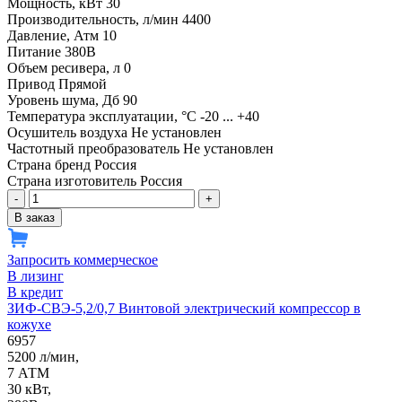
Мощность, кВт
30
Производительность, л/мин
4400
Давление, Атм
10
Питание
380В
Объем ресивера, л
0
Привод
Прямой
Уровень шума, Дб
90
Температура эксплуатации, °С
-20 ... +40
Осушитель воздуха
Не установлен
Частотный преобразователь
Не установлен
Страна бренд
Россия
Страна изготовитель
Россия
-
+
В заказ
Запросить коммерческое
В лизинг
В кредит
ЗИФ-СВЭ-5,2/0,7 Винтовой электрический компрессор в
кожухе
6957
5200 л/мин,
7 АТМ
30 кВт,