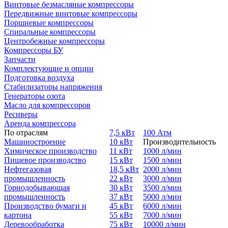
Винтовые безмасляные компрессоры
Передвижные винтовые компрессоры
Поршневые компрессоры
Спиральные компрессоры
Центробежные компрессоры
Компрессоры БУ
Запчасти
Комплектующие и опции
Подготовка воздуха
Стабилизаторы напряжения
Генераторы озота
Масло для компрессоров
Ресиверы
Аренда компрессора
По отраслям
7,5 кВт
100 Атм
Машиностроение
10 кВт
Производительность
Химическое производство
11 кВт
1000 л/мин
Пищевое производство
15 кВт
1500 л/мин
Нефтегазовая
18,5 кВт
2000 л/мин
промышленность
22 кВт
3000 л/мин
Горнодобывающая
30 кВт
3500 л/мин
промышленность
37 кВт
5000 л/мин
Производство бумаги и
45 кВт
6000 л/мин
картона
55 кВт
7000 л/мин
Деревообработка
75 кВт
10000 л/мин