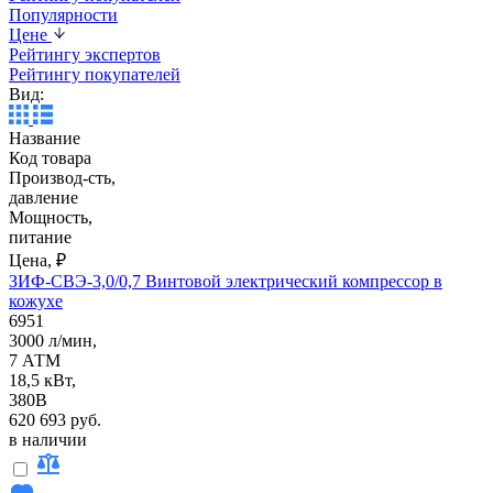
Популярности
Цене
Рейтингу экспертов
Рейтингу покупателей
Вид:
Название
Код товара
Производ-сть,
давление
Мощность,
питание
Цена, ₽
ЗИФ-СВЭ-3,0/0,7 Винтовой электрический компрессор в
кожухе
6951
3000 л/мин,
7 АТМ
18,5 кВт,
380В
620 693 руб.
в наличии