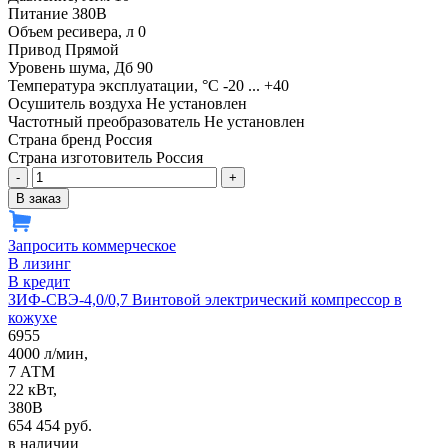
Питание
380В
Объем ресивера, л
0
Привод
Прямой
Уровень шума, Дб
90
Температура эксплуатации, °С
-20 ... +40
Осушитель воздуха
Не установлен
Частотный преобразователь
Не установлен
Страна бренд
Россия
Страна изготовитель
Россия
-
+
В заказ
Запросить коммерческое
В лизинг
В кредит
ЗИФ-СВЭ-4,0/0,7 Винтовой электрический компрессор в
кожухе
6955
4000 л/мин,
7 АТМ
22 кВт,
380В
654 454 руб.
в наличии