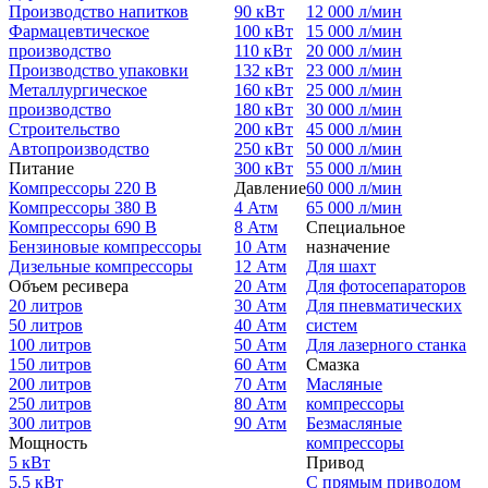
Производство напитков
90 кВт
12 000 л/мин
Фармацевтическое
100 кВт
15 000 л/мин
производство
110 кВт
20 000 л/мин
Производство упаковки
132 кВт
23 000 л/мин
Металлургическое
160 кВт
25 000 л/мин
производство
180 кВт
30 000 л/мин
Строительство
200 кВт
45 000 л/мин
Автопроизводство
250 кВт
50 000 л/мин
Питание
300 кВт
55 000 л/мин
Компрессоры 220 В
Давление
60 000 л/мин
Компрессоры 380 В
4 Атм
65 000 л/мин
Компрессоры 690 В
8 Атм
Специальное
Бензиновые компрессоры
10 Атм
назначение
Дизельные компрессоры
12 Атм
Для шахт
Объем ресивера
20 Атм
Для фотосепараторов
20 литров
30 Атм
Для пневматических
50 литров
40 Атм
систем
100 литров
50 Атм
Для лазерного станка
150 литров
60 Атм
Смазка
200 литров
70 Атм
Масляные
250 литров
80 Атм
компрессоры
300 литров
90 Атм
Безмасляные
Мощность
компрессоры
5 кВт
Привод
5,5 кВт
С прямым приводом