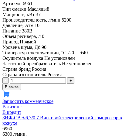
Артикул: 6961
Тип смазки
Масляный
Мощность, кВт
37
Производительность, л/мин
5200
Давление, Атм
10
Питание
380В
Объем ресивера, л
0
Привод
Прямой
Уровень шума, Дб
90
Температура эксплуатации, °С
-20 ... +40
Осушитель воздуха
Не установлен
Частотный преобразователь
Не установлен
Страна бренд
Россия
Страна изготовитель
Россия
-
+
В заказ
Запросить коммерческое
В лизинг
В кредит
ЗИФ-СВЭ-6,3/0,7 Винтовой электрический компрессор в
кожухе
6960
6300 л/мин,