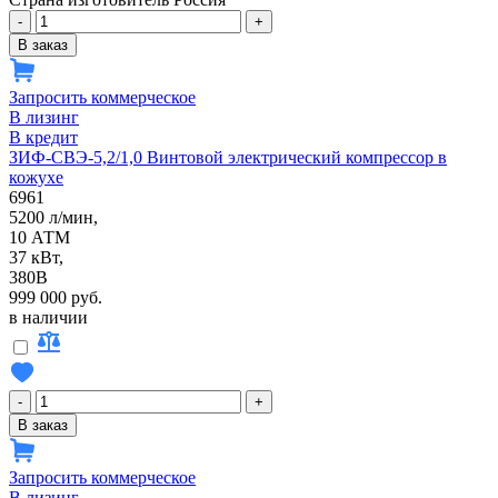
-
+
В заказ
Запросить коммерческое
В лизинг
В кредит
ЗИФ-СВЭ-5,2/1,0 Винтовой электрический компрессор в
кожухе
6961
5200 л/мин,
10 АТМ
37 кВт,
380В
999 000 руб.
в наличии
-
+
В заказ
Запросить коммерческое
В лизинг