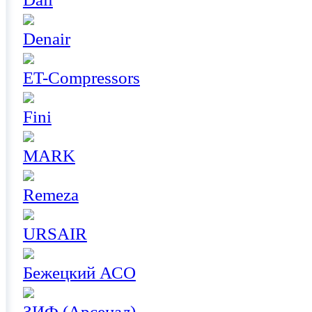
Denair
ET-Compressors
Fini
MARK
Remeza
URSAIR
Бежецкий АСО
ЗИФ (Арсенал)