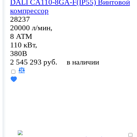
DALI CA110-8GA-F(IP55) Винтовой
компрессор
28237
20000 л/мин,
8 АТМ
110 кВт,
380В
2 545 293 руб.
в наличии