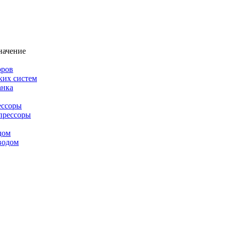
начение
оров
ких систем
анка
ессоры
прессоры
дом
водом