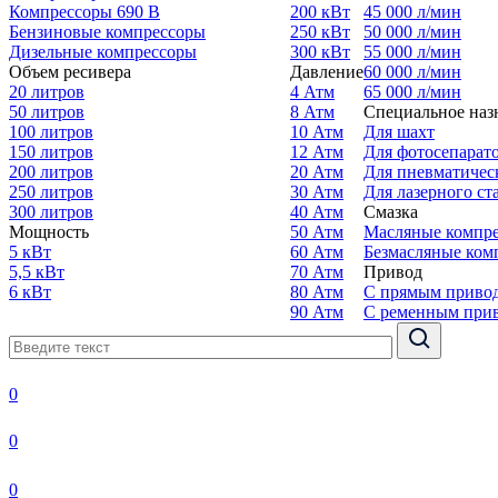
Компрессоры 690 В
200 кВт
45 000 л/мин
Бензиновые компрессоры
250 кВт
50 000 л/мин
Дизельные компрессоры
300 кВт
55 000 л/мин
Объем ресивера
Давление
60 000 л/мин
20 литров
4 Атм
65 000 л/мин
50 литров
8 Атм
Специальное наз
100 литров
10 Атм
Для шахт
150 литров
12 Атм
Для фотосепарат
200 литров
20 Атм
Для пневматичес
250 литров
30 Атм
Для лазерного ст
300 литров
40 Атм
Смазка
Мощность
50 Атм
Масляные компр
5 кВт
60 Атм
Безмасляные ком
5,5 кВт
70 Атм
Привод
6 кВт
80 Атм
С прямым приво
90 Атм
С ременным при
0
0
0