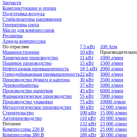
Запчасти
Комплектующие и опции
Подготовка воздуха
Стабилизаторы напряжения
Генераторы озота
Масло для компрессоров
Ресиверы
Аренда компрессора
По отраслям
7,5 кВт
100 Атм
Машиностроение
10 кВт
Производительно
Химическое производство
11 кВт
1000 л/мин
Пищевое производство
15 кВт
1500 л/мин
Нефтегазовая промышленность
18,5 кВт
2000 л/мин
Горнодобывающая промышленность
22 кВт
3000 л/мин
Производство бумаги и картона
30 кВт
3500 л/мин
Деревообработка
37 кВт
5000 л/мин
Производство напитков
45 кВт
6000 л/мин
Фармацевтическое производство
55 кВт
7000 л/мин
Производство упаковки
75 кВт
10000 л/мин
Металлургическое производство
90 кВт
12 000 л/мин
Строительство
100 кВт
15 000 л/мин
Автопроизводство
110 кВт
20 000 л/мин
Питание
132 кВт
23 000 л/мин
Компрессоры 220 В
160 кВт
25 000 л/мин
Компрессоры 380 В
180 кВт
30 000 л/мин