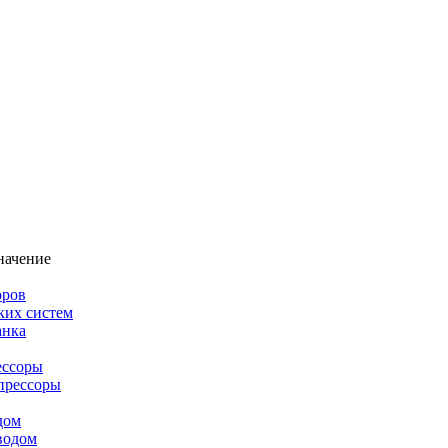
начение
оров
ких систем
анка
ессоры
прессоры
дом
водом