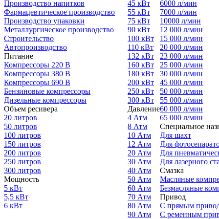
Производство напитков
45 кВт
6000 л/мин
Фармацевтическое производство
55 кВт
7000 л/мин
Производство упаковки
75 кВт
10000 л/мин
Металлургическое производство
90 кВт
12 000 л/мин
Строительство
100 кВт
15 000 л/мин
Автопроизводство
110 кВт
20 000 л/мин
Питание
132 кВт
23 000 л/мин
Компрессоры 220 В
160 кВт
25 000 л/мин
Компрессоры 380 В
180 кВт
30 000 л/мин
Компрессоры 690 В
200 кВт
45 000 л/мин
Бензиновые компрессоры
250 кВт
50 000 л/мин
Дизельные компрессоры
300 кВт
55 000 л/мин
Объем ресивера
Давление
60 000 л/мин
20 литров
4 Атм
65 000 л/мин
50 литров
8 Атм
Специальное наз
100 литров
10 Атм
Для шахт
150 литров
12 Атм
Для фотосепарат
200 литров
20 Атм
Для пневматичес
250 литров
30 Атм
Для лазерного ст
300 литров
40 Атм
Смазка
Мощность
50 Атм
Масляные компр
5 кВт
60 Атм
Безмасляные ком
5,5 кВт
70 Атм
Привод
6 кВт
80 Атм
С прямым приво
90 Атм
С ременным при