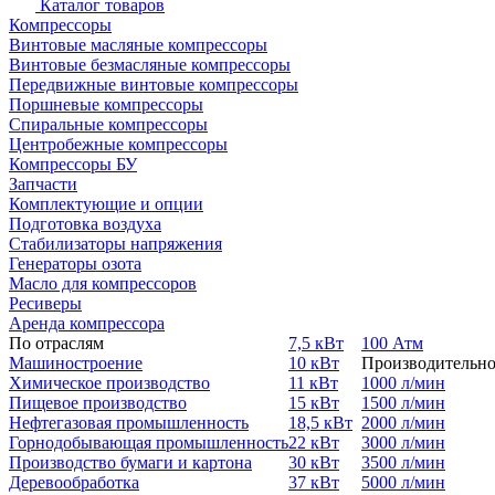
Каталог товаров
Компрессоры
Винтовые масляные компрессоры
Винтовые безмасляные компрессоры
Передвижные винтовые компрессоры
Поршневые компрессоры
Спиральные компрессоры
Центробежные компрессоры
Компрессоры БУ
Запчасти
Комплектующие и опции
Подготовка воздуха
Стабилизаторы напряжения
Генераторы озота
Масло для компрессоров
Ресиверы
Аренда компрессора
По отраслям
7,5 кВт
100 Атм
Машиностроение
10 кВт
Производительно
Химическое производство
11 кВт
1000 л/мин
Пищевое производство
15 кВт
1500 л/мин
Нефтегазовая промышленность
18,5 кВт
2000 л/мин
Горнодобывающая промышленность
22 кВт
3000 л/мин
Производство бумаги и картона
30 кВт
3500 л/мин
Деревообработка
37 кВт
5000 л/мин