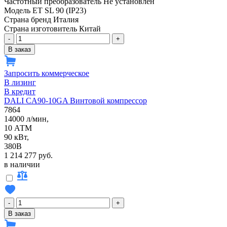
Частотный преобразователь
Не установлен
Модель
ET SL 90 (IP23)
Страна бренд
Италия
Страна изготовитель
Китай
-
+
В заказ
Запросить коммерческое
В лизинг
В кредит
DALI CA90-10GA Винтовой компрессор
7864
14000 л/мин,
10 АТМ
90 кВт,
380В
1 214 277 руб.
в наличии
-
+
В заказ