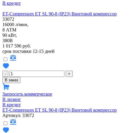
В кредит
ET-Compressors ET SL 90-8 (IP23) Винтовой компрессор
33072
16000 л/мин,
8 АТМ
90 кВт,
380В
1 017 596 руб.
срок поставки 12-15 дней
-
+
В заказ
Запросить коммерческое
В лизинг
В кредит
ET-Compressors ET SL 90-8 (IP23) Винтовой компрессор
Артикул: 33072