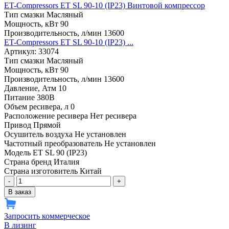
ET-Compressors ET SL 90-10 (IP23) Винтовой компрессор
Тип смазки
Масляный
Мощность, кВт
90
Производительность, л/мин
13600
ET-Compressors ET SL 90-10 (IP23) ...
Артикул: 33074
Тип смазки
Масляный
Мощность, кВт
90
Производительность, л/мин
13600
Давление, Атм
10
Питание
380В
Объем ресивера, л
0
Расположение ресивера
Нет ресивера
Привод
Прямой
Осушитель воздуха
Не установлен
Частотный преобразователь
Не установлен
Модель
ET SL 90 (IP23)
Страна бренд
Италия
Страна изготовитель
Китай
-
+
В заказ
Запросить коммерческое
В лизинг