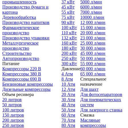
промышленность
37 кВт
5000 л/мин
Производство бумаги и
45 кВт
6000 л/мин
картона
55 кВт
7000 л/мин
Деревообработка
75 кВт
10000 л/мин
Производство напитков
90 кВт
12 000 л/мин
Фармацевтическое
100 кВт
15 000 л/мин
производство
110 кВт
20 000 л/мин
Производство упаковки
132 кВт
23 000 л/мин
Металлургическое
160 кВт
25 000 л/мин
производство
180 кВт
30 000 л/мин
Строительство
200 кВт
45 000 л/мин
Автопроизводство
250 кВт
50 000 л/мин
Питание
300 кВт
55 000 л/мин
Компрессоры 220 В
Давление
60 000 л/мин
Компрессоры 380 В
4 Атм
65 000 л/мин
Компрессоры 690 В
8 Атм
Специальное
Бензиновые компрессоры
10 Атм
назначение
Дизельные компрессоры
12 Атм
Для шахт
Объем ресивера
20 Атм
Для фотосепараторов
20 литров
30 Атм
Для пневматических
50 литров
40 Атм
систем
100 литров
50 Атм
Для лазерного станка
150 литров
60 Атм
Смазка
200 литров
70 Атм
Масляные
250 литров
80 Атм
компрессоры