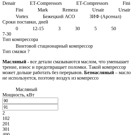
Denair
ET-Compressors
ET-Compressors
Fini
Fini
Mark
Remeza
Ursair
Ursair
Vortex
Бежецкий АСО
ЗИФ (Арсенал)
Сроки поставки, дней
0
12-15
3
30
5
50
7-30
Тип компрессора
Винтовой стационарный компрессор
Тип смазки
?
Масляный
- все детали смазываются маслом, что уменьшает
трение, износ и предотвращает поломки. Такой компрессор
может дольше работать без перерывов.
Безмасляный
– масло
не используется, поэтому воздух из компрессо
Масляный
Мощность, кВт
2
102
201
301
400