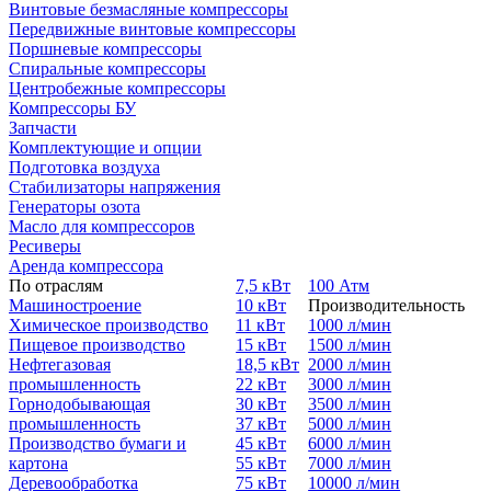
Винтовые безмасляные компрессоры
Передвижные винтовые компрессоры
Поршневые компрессоры
Спиральные компрессоры
Центробежные компрессоры
Компрессоры БУ
Запчасти
Комплектующие и опции
Подготовка воздуха
Стабилизаторы напряжения
Генераторы озота
Масло для компрессоров
Ресиверы
Аренда компрессора
По отраслям
7,5 кВт
100 Атм
Машиностроение
10 кВт
Производительность
Химическое производство
11 кВт
1000 л/мин
Пищевое производство
15 кВт
1500 л/мин
Нефтегазовая
18,5 кВт
2000 л/мин
промышленность
22 кВт
3000 л/мин
Горнодобывающая
30 кВт
3500 л/мин
промышленность
37 кВт
5000 л/мин
Производство бумаги и
45 кВт
6000 л/мин
картона
55 кВт
7000 л/мин
Деревообработка
75 кВт
10000 л/мин