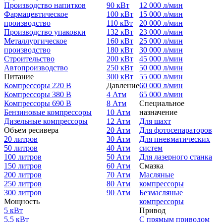
Производство напитков
90 кВт
12 000 л/мин
Фармацевтическое
100 кВт
15 000 л/мин
производство
110 кВт
20 000 л/мин
Производство упаковки
132 кВт
23 000 л/мин
Металлургическое
160 кВт
25 000 л/мин
производство
180 кВт
30 000 л/мин
Строительство
200 кВт
45 000 л/мин
Автопроизводство
250 кВт
50 000 л/мин
Питание
300 кВт
55 000 л/мин
Компрессоры 220 В
Давление
60 000 л/мин
Компрессоры 380 В
4 Атм
65 000 л/мин
Компрессоры 690 В
8 Атм
Специальное
Бензиновые компрессоры
10 Атм
назначение
Дизельные компрессоры
12 Атм
Для шахт
Объем ресивера
20 Атм
Для фотосепараторов
20 литров
30 Атм
Для пневматических
50 литров
40 Атм
систем
100 литров
50 Атм
Для лазерного станка
150 литров
60 Атм
Смазка
200 литров
70 Атм
Масляные
250 литров
80 Атм
компрессоры
300 литров
90 Атм
Безмасляные
Мощность
компрессоры
5 кВт
Привод
5,5 кВт
С прямым приводом