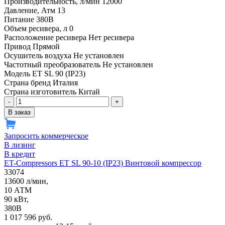
Производительность, л/мин
12000
Давление, Атм
13
Питание
380В
Объем ресивера, л
0
Расположение ресивера
Нет ресивера
Привод
Прямой
Осушитель воздуха
Не установлен
Частотный преобразователь
Не установлен
Модель
ET SL 90 (IP23)
Страна бренд
Италия
Страна изготовитель
Китай
-
+
В заказ
Запросить коммерческое
В лизинг
В кредит
ET-Compressors ET SL 90-10 (IP23) Винтовой компрессор
33074
13600 л/мин,
10 АТМ
90 кВт,
380В
1 017 596 руб.