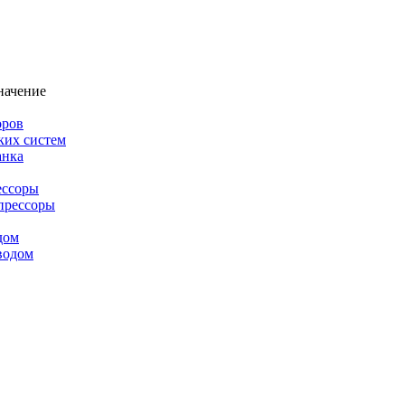
начение
оров
ких систем
анка
ессоры
прессоры
дом
водом