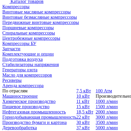
Каталог товаров
Компрессоры
Винтовые масляные компрессоры
Винтовые безмасляные компрессоры
Передвижные винтовые компрессоры
Поршневые компрессоры
Спиральные компрессоры
Центробежные компрессоры
Компрессоры БУ
Запчасти
Комплектующие и опции
Подготовка воздуха
Стабилизаторы напряжения
Генераторы озота
Масло для компрессоров
Ресиверы
Аренда компрессора
По отраслям
7,5 кВт
100 Атм
Машиностроение
10 кВт
Производительно
Химическое производство
11 кВт
1000 л/мин
Пищевое производство
15 кВт
1500 л/мин
Нефтегазовая промышленность
18,5 кВт
2000 л/мин
Горнодобывающая промышленность
22 кВт
3000 л/мин
Производство бумаги и картона
30 кВт
3500 л/мин
Деревообработка
37 кВт
5000 л/мин