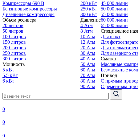
Компрессоры 690 В
200 кВт
45 000 л/мин
Бензиновые компрессоры
250 кВт
50 000 л/мин
Дизельные компрессоры
300 кВт
55 000 л/мин
Объем ресивера
Давление
60 000 л/мин
20 литров
4 Атм
65 000 л/мин
50 литров
8 Атм
Специальное наз
100 литров
10 Атм
Для шахт
150 литров
12 Атм
Для фотосепарат
200 литров
20 Атм
Для пневматичес
250 литров
30 Атм
Для лазерного ст
300 литров
40 Атм
Смазка
Мощность
50 Атм
Масляные компр
5 кВт
60 Атм
Безмасляные ком
5,5 кВт
70 Атм
Привод
6 кВт
80 Атм
С прямым приво
90 Атм
С ременным при
0
0
0