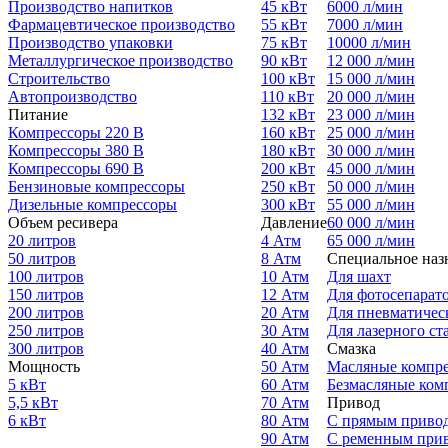
Производство напитков
45 кВт
6000 л/мин
Фармацевтическое производство
55 кВт
7000 л/мин
Производство упаковки
75 кВт
10000 л/мин
Металлургическое производство
90 кВт
12 000 л/мин
Строительство
100 кВт
15 000 л/мин
Автопроизводство
110 кВт
20 000 л/мин
Питание
132 кВт
23 000 л/мин
Компрессоры 220 В
160 кВт
25 000 л/мин
Компрессоры 380 В
180 кВт
30 000 л/мин
Компрессоры 690 В
200 кВт
45 000 л/мин
Бензиновые компрессоры
250 кВт
50 000 л/мин
Дизельные компрессоры
300 кВт
55 000 л/мин
Объем ресивера
Давление
60 000 л/мин
20 литров
4 Атм
65 000 л/мин
50 литров
8 Атм
Специальное наз
100 литров
10 Атм
Для шахт
150 литров
12 Атм
Для фотосепарат
200 литров
20 Атм
Для пневматичес
250 литров
30 Атм
Для лазерного ст
300 литров
40 Атм
Смазка
Мощность
50 Атм
Масляные компр
5 кВт
60 Атм
Безмасляные ком
5,5 кВт
70 Атм
Привод
6 кВт
80 Атм
С прямым приво
90 Атм
С ременным при