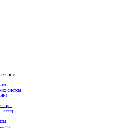
начение
оров
ких систем
анка
ессоры
прессоры
дом
водом