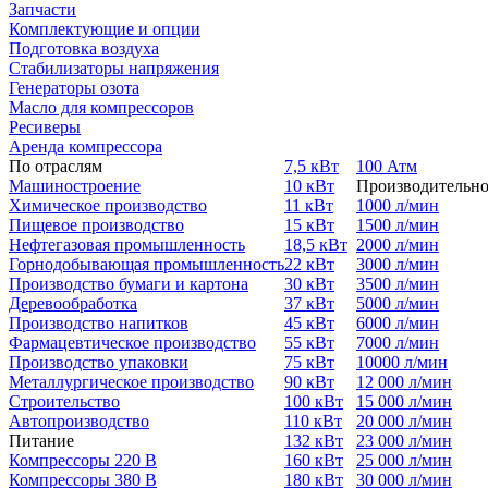
Запчасти
Комплектующие и опции
Подготовка воздуха
Стабилизаторы напряжения
Генераторы озота
Масло для компрессоров
Ресиверы
Аренда компрессора
По отраслям
7,5 кВт
100 Атм
Машиностроение
10 кВт
Производительно
Химическое производство
11 кВт
1000 л/мин
Пищевое производство
15 кВт
1500 л/мин
Нефтегазовая промышленность
18,5 кВт
2000 л/мин
Горнодобывающая промышленность
22 кВт
3000 л/мин
Производство бумаги и картона
30 кВт
3500 л/мин
Деревообработка
37 кВт
5000 л/мин
Производство напитков
45 кВт
6000 л/мин
Фармацевтическое производство
55 кВт
7000 л/мин
Производство упаковки
75 кВт
10000 л/мин
Металлургическое производство
90 кВт
12 000 л/мин
Строительство
100 кВт
15 000 л/мин
Автопроизводство
110 кВт
20 000 л/мин
Питание
132 кВт
23 000 л/мин
Компрессоры 220 В
160 кВт
25 000 л/мин
Компрессоры 380 В
180 кВт
30 000 л/мин