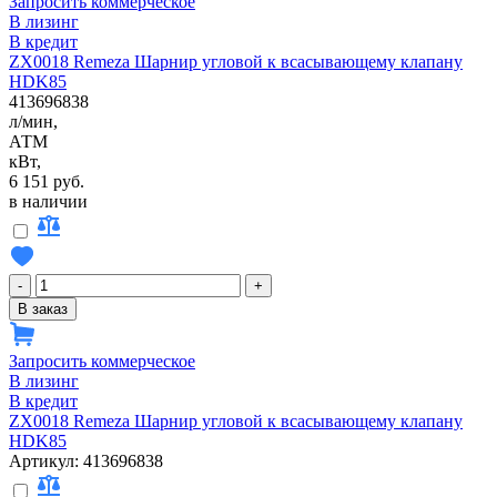
Запросить коммерческое
В лизинг
В кредит
ZX0018 Remeza Шарнир угловой к всасывающему клапану
HDK85
413696838
л/мин,
АТМ
кВт,
6 151 руб.
в наличии
-
+
В заказ
Запросить коммерческое
В лизинг
В кредит
ZX0018 Remeza Шарнир угловой к всасывающему клапану
HDK85
Артикул: 413696838