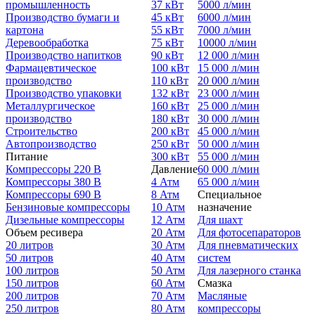
промышленность
37 кВт
5000 л/мин
Производство бумаги и
45 кВт
6000 л/мин
картона
55 кВт
7000 л/мин
Деревообработка
75 кВт
10000 л/мин
Производство напитков
90 кВт
12 000 л/мин
Фармацевтическое
100 кВт
15 000 л/мин
производство
110 кВт
20 000 л/мин
Производство упаковки
132 кВт
23 000 л/мин
Металлургическое
160 кВт
25 000 л/мин
производство
180 кВт
30 000 л/мин
Строительство
200 кВт
45 000 л/мин
Автопроизводство
250 кВт
50 000 л/мин
Питание
300 кВт
55 000 л/мин
Компрессоры 220 В
Давление
60 000 л/мин
Компрессоры 380 В
4 Атм
65 000 л/мин
Компрессоры 690 В
8 Атм
Специальное
Бензиновые компрессоры
10 Атм
назначение
Дизельные компрессоры
12 Атм
Для шахт
Объем ресивера
20 Атм
Для фотосепараторов
20 литров
30 Атм
Для пневматических
50 литров
40 Атм
систем
100 литров
50 Атм
Для лазерного станка
150 литров
60 Атм
Смазка
200 литров
70 Атм
Масляные
250 литров
80 Атм
компрессоры