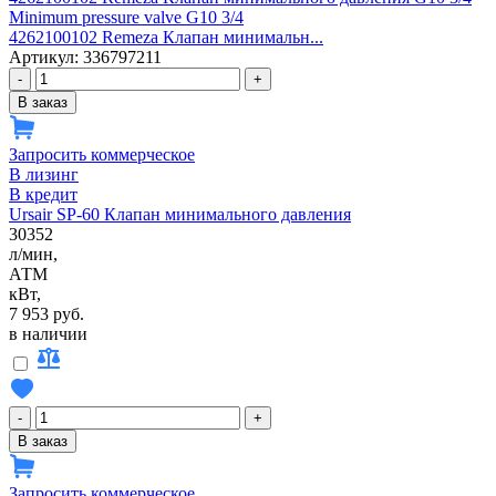
Minimum pressure valve G10 3/4
4262100102 Remeza Клапан минимальн...
Артикул: 336797211
-
+
В заказ
Запросить коммерческое
В лизинг
В кредит
Ursair SP-60 Клапан минимального давления
30352
л/мин,
АТМ
кВт,
7 953 руб.
в наличии
-
+
В заказ
Запросить коммерческое