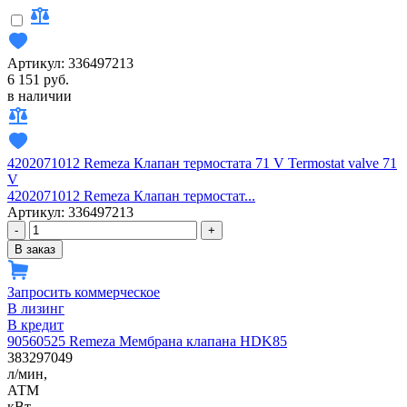
Артикул: 336497213
6 151 руб.
в наличии
4202071012 Remeza Клапан термостата 71 V Termostat valve 71
V
4202071012 Remeza Клапан термостат...
Артикул: 336497213
-
+
В заказ
Запросить коммерческое
В лизинг
В кредит
90560525 Remeza Мембрана клапана HDK85
383297049
л/мин,
АТМ
кВт,