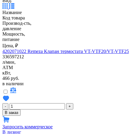
Вид:
Название
Код товара
Производ-сть,
давление
Мощность,
питание
Цена, ₽
4202071022 Remeza Клапан термостата VT-VTF20/VT-VTF25
336597212
л/мин,
АТМ
кВт,
466 руб.
в наличии
-
+
В заказ
Запросить коммерческое
В лизинг