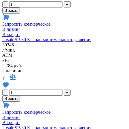
-
+
В заказ
Запросить коммерческое
В лизинг
В кредит
Ursair SP-30 Клапан минимального давления
30346
л/мин,
АТМ
кВт,
5 784 руб.
в наличии
-
+
В заказ
Запросить коммерческое
В лизинг
В кредит
Ursair SP-30 Клапан минимального давления