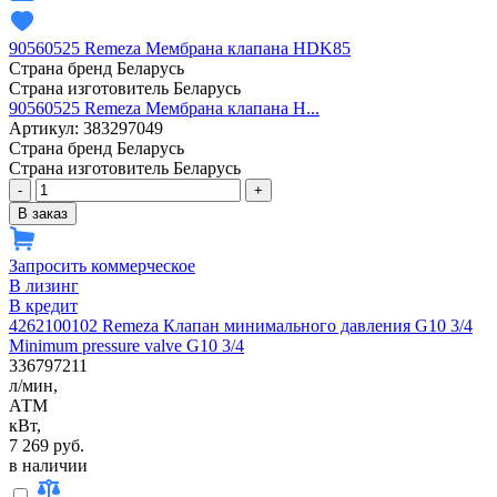
90560525 Remeza Мембрана клапана HDK85
Страна бренд
Беларусь
Страна изготовитель
Беларусь
90560525 Remeza Мембрана клапана H...
Артикул: 383297049
Страна бренд
Беларусь
Страна изготовитель
Беларусь
-
+
В заказ
Запросить коммерческое
В лизинг
В кредит
4262100102 Remeza Клапан минимального давления G10 3/4
Minimum pressure valve G10 3/4
336797211
л/мин,
АТМ
кВт,
7 269 руб.
в наличии