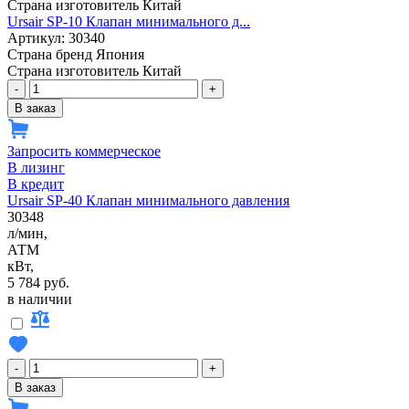
Страна изготовитель
Китай
Ursair SP-10 Клапан минимального д...
Артикул: 30340
Страна бренд
Япония
Страна изготовитель
Китай
-
+
В заказ
Запросить коммерческое
В лизинг
В кредит
Ursair SP-40 Клапан минимального давления
30348
л/мин,
АТМ
кВт,
5 784 руб.
в наличии
-
+
В заказ