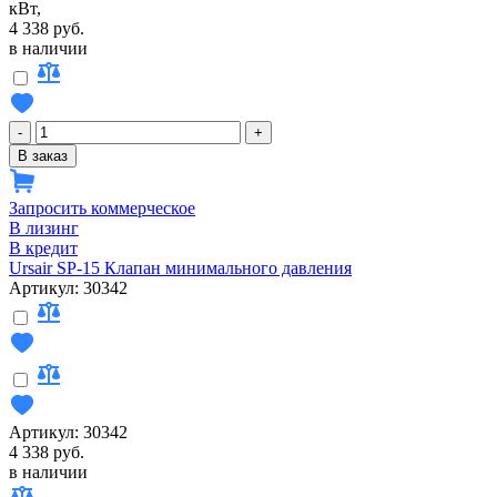
кВт,
4 338 руб.
в наличии
-
+
В заказ
Запросить коммерческое
В лизинг
В кредит
Ursair SP-15 Клапан минимального давления
Артикул: 30342
Артикул: 30342
4 338 руб.
в наличии