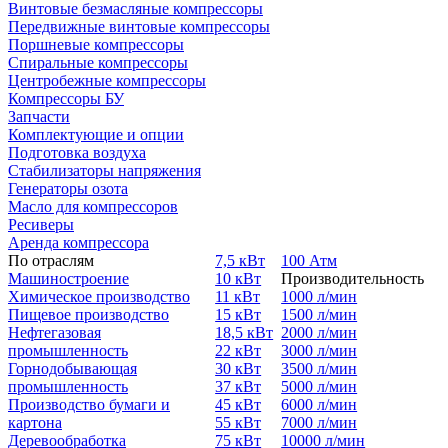
Винтовые безмасляные компрессоры
Передвижные винтовые компрессоры
Поршневые компрессоры
Спиральные компрессоры
Центробежные компрессоры
Компрессоры БУ
Запчасти
Комплектующие и опции
Подготовка воздуха
Стабилизаторы напряжения
Генераторы озота
Масло для компрессоров
Ресиверы
Аренда компрессора
По отраслям
7,5 кВт
100 Атм
Машиностроение
10 кВт
Производительность
Химическое производство
11 кВт
1000 л/мин
Пищевое производство
15 кВт
1500 л/мин
Нефтегазовая
18,5 кВт
2000 л/мин
промышленность
22 кВт
3000 л/мин
Горнодобывающая
30 кВт
3500 л/мин
промышленность
37 кВт
5000 л/мин
Производство бумаги и
45 кВт
6000 л/мин
картона
55 кВт
7000 л/мин
Деревообработка
75 кВт
10000 л/мин