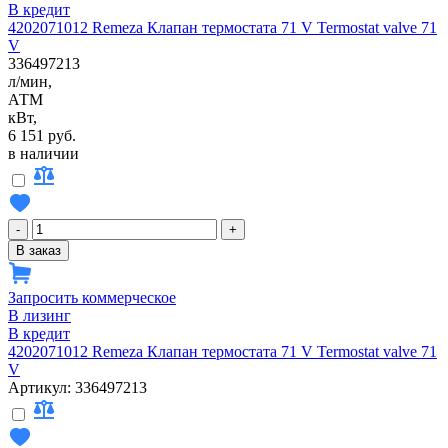
В кредит
4202071012 Remeza Клапан термостата 71 V Termostat valve 71
V
336497213
л/мин,
АТМ
кВт,
6 151 руб.
в наличии
-
+
В заказ
Запросить коммерческое
В лизинг
В кредит
4202071012 Remeza Клапан термостата 71 V Termostat valve 71
V
Артикул: 336497213