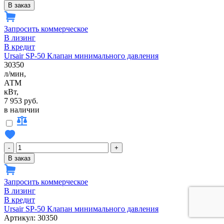
В заказ
Запросить коммерческое
В лизинг
В кредит
Ursair SP-50 Клапан минимального давления
30350
л/мин,
АТМ
кВт,
7 953 руб.
в наличии
-
+
В заказ
Запросить коммерческое
В лизинг
В кредит
Ursair SP-50 Клапан минимального давления
Артикул: 30350