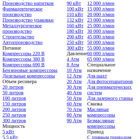
Производство напитков
90 кВт
12 000 л/мин
Фармацевтическое
100 кВт
15 000 л/мин
производство
110 кВт
20 000 л/мин
Производство упаковки
132 кВт
23 000 л/мин
Металлургическое
160 кВт
25 000 л/мин
производство
180 кВт
30 000 л/мин
Строительство
200 кВт
45 000 л/мин
Автопроизводство
250 кВт
50 000 л/мин
Питание
300 кВт
55 000 л/мин
Компрессоры 220 В
Давление
60 000 л/мин
Компрессоры 380 В
4 Атм
65 000 л/мин
Компрессоры 690 В
8 Атм
Специальное
Бензиновые компрессоры
10 Атм
назначение
Дизельные компрессоры
12 Атм
Для шахт
Объем ресивера
20 Атм
Для фотосепараторов
20 литров
30 Атм
Для пневматических
50 литров
40 Атм
систем
100 литров
50 Атм
Для лазерного станка
150 литров
60 Атм
Смазка
200 литров
70 Атм
Масляные
250 литров
80 Атм
компрессоры
300 литров
90 Атм
Безмасляные
Мощность
компрессоры
5 кВт
Привод
5,5 кВт
С прямым приводом