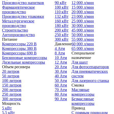
Производство напитков
90 кВт
12 000 л/мин
Фармацевтическое
100 кВт
15 000 л/мин
производство
110 кВт
20 000 л/мин
Производство упаковки
132 кВт
23 000 л/мин
Металлургическое
160 кВт
25 000 л/мин
производство
180 кВт
30 000 л/мин
Строительство
200 кВт
45 000 л/мин
Автопроизводство
250 кВт
50 000 л/мин
Питание
300 кВт
55 000 л/мин
Компрессоры 220 В
Давление
60 000 л/мин
Компрессоры 380 В
4 Атм
65 000 л/мин
Компрессоры 690 В
8 Атм
Специальное
Бензиновые компрессоры
10 Атм
назначение
Дизельные компрессоры
12 Атм
Для шахт
Объем ресивера
20 Атм
Для фотосепараторов
20 литров
30 Атм
Для пневматических
50 литров
40 Атм
систем
100 литров
50 Атм
Для лазерного станка
150 литров
60 Атм
Смазка
200 литров
70 Атм
Масляные
250 литров
80 Атм
компрессоры
300 литров
90 Атм
Безмасляные
Мощность
компрессоры
5 кВт
Привод
5,5 кВт
С прямым приводом