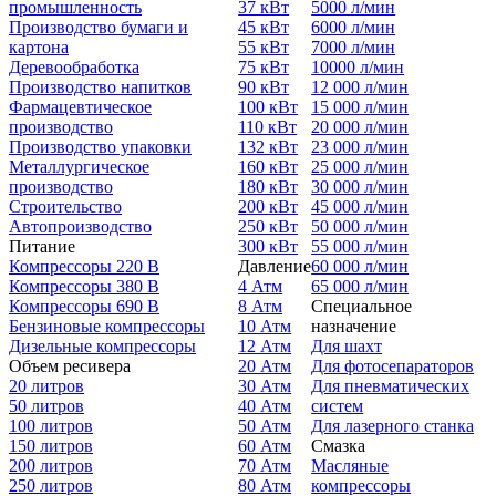
промышленность
37 кВт
5000 л/мин
Производство бумаги и
45 кВт
6000 л/мин
картона
55 кВт
7000 л/мин
Деревообработка
75 кВт
10000 л/мин
Производство напитков
90 кВт
12 000 л/мин
Фармацевтическое
100 кВт
15 000 л/мин
производство
110 кВт
20 000 л/мин
Производство упаковки
132 кВт
23 000 л/мин
Металлургическое
160 кВт
25 000 л/мин
производство
180 кВт
30 000 л/мин
Строительство
200 кВт
45 000 л/мин
Автопроизводство
250 кВт
50 000 л/мин
Питание
300 кВт
55 000 л/мин
Компрессоры 220 В
Давление
60 000 л/мин
Компрессоры 380 В
4 Атм
65 000 л/мин
Компрессоры 690 В
8 Атм
Специальное
Бензиновые компрессоры
10 Атм
назначение
Дизельные компрессоры
12 Атм
Для шахт
Объем ресивера
20 Атм
Для фотосепараторов
20 литров
30 Атм
Для пневматических
50 литров
40 Атм
систем
100 литров
50 Атм
Для лазерного станка
150 литров
60 Атм
Смазка
200 литров
70 Атм
Масляные
250 литров
80 Атм
компрессоры