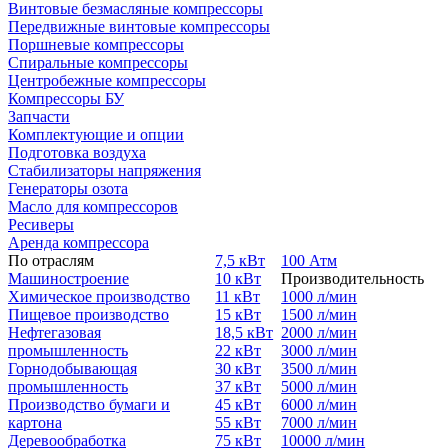
Винтовые безмасляные компрессоры
Передвижные винтовые компрессоры
Поршневые компрессоры
Спиральные компрессоры
Центробежные компрессоры
Компрессоры БУ
Запчасти
Комплектующие и опции
Подготовка воздуха
Стабилизаторы напряжения
Генераторы озота
Масло для компрессоров
Ресиверы
Аренда компрессора
По отраслям
7,5 кВт
100 Атм
Машиностроение
10 кВт
Производительность
Химическое производство
11 кВт
1000 л/мин
Пищевое производство
15 кВт
1500 л/мин
Нефтегазовая
18,5 кВт
2000 л/мин
промышленность
22 кВт
3000 л/мин
Горнодобывающая
30 кВт
3500 л/мин
промышленность
37 кВт
5000 л/мин
Производство бумаги и
45 кВт
6000 л/мин
картона
55 кВт
7000 л/мин
Деревообработка
75 кВт
10000 л/мин