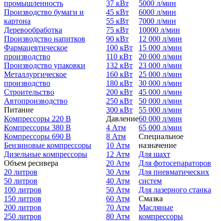
промышленность
37 кВт
5000 л/мин
Производство бумаги и
45 кВт
6000 л/мин
картона
55 кВт
7000 л/мин
Деревообработка
75 кВт
10000 л/мин
Производство напитков
90 кВт
12 000 л/мин
Фармацевтическое
100 кВт
15 000 л/мин
производство
110 кВт
20 000 л/мин
Производство упаковки
132 кВт
23 000 л/мин
Металлургическое
160 кВт
25 000 л/мин
производство
180 кВт
30 000 л/мин
Строительство
200 кВт
45 000 л/мин
Автопроизводство
250 кВт
50 000 л/мин
Питание
300 кВт
55 000 л/мин
Компрессоры 220 В
Давление
60 000 л/мин
Компрессоры 380 В
4 Атм
65 000 л/мин
Компрессоры 690 В
8 Атм
Специальное
Бензиновые компрессоры
10 Атм
назначение
Дизельные компрессоры
12 Атм
Для шахт
Объем ресивера
20 Атм
Для фотосепараторов
20 литров
30 Атм
Для пневматических
50 литров
40 Атм
систем
100 литров
50 Атм
Для лазерного станка
150 литров
60 Атм
Смазка
200 литров
70 Атм
Масляные
250 литров
80 Атм
компрессоры