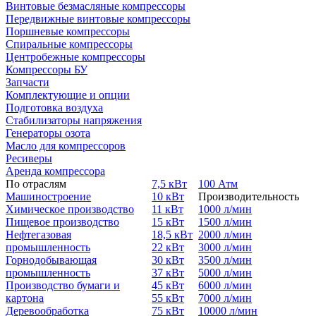
Винтовые безмасляные компрессоры
Передвижные винтовые компрессоры
Поршневые компрессоры
Спиральные компрессоры
Центробежные компрессоры
Компрессоры БУ
Запчасти
Комплектующие и опции
Подготовка воздуха
Стабилизаторы напряжения
Генераторы озота
Масло для компрессоров
Ресиверы
Аренда компрессора
По отраслям
7,5 кВт
100 Атм
Машиностроение
10 кВт
Производительность
Химическое производство
11 кВт
1000 л/мин
Пищевое производство
15 кВт
1500 л/мин
Нефтегазовая
18,5 кВт
2000 л/мин
промышленность
22 кВт
3000 л/мин
Горнодобывающая
30 кВт
3500 л/мин
промышленность
37 кВт
5000 л/мин
Производство бумаги и
45 кВт
6000 л/мин
картона
55 кВт
7000 л/мин
Деревообработка
75 кВт
10000 л/мин