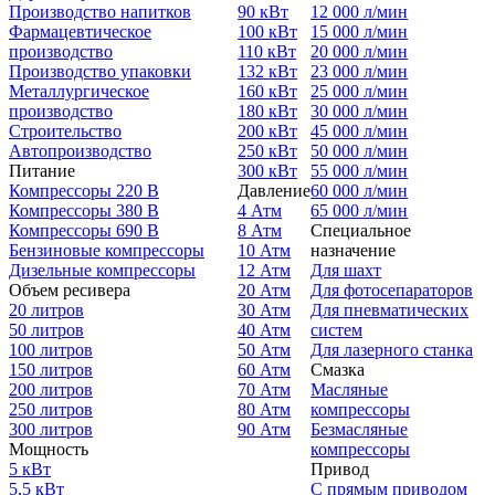
Производство напитков
90 кВт
12 000 л/мин
Фармацевтическое
100 кВт
15 000 л/мин
производство
110 кВт
20 000 л/мин
Производство упаковки
132 кВт
23 000 л/мин
Металлургическое
160 кВт
25 000 л/мин
производство
180 кВт
30 000 л/мин
Строительство
200 кВт
45 000 л/мин
Автопроизводство
250 кВт
50 000 л/мин
Питание
300 кВт
55 000 л/мин
Компрессоры 220 В
Давление
60 000 л/мин
Компрессоры 380 В
4 Атм
65 000 л/мин
Компрессоры 690 В
8 Атм
Специальное
Бензиновые компрессоры
10 Атм
назначение
Дизельные компрессоры
12 Атм
Для шахт
Объем ресивера
20 Атм
Для фотосепараторов
20 литров
30 Атм
Для пневматических
50 литров
40 Атм
систем
100 литров
50 Атм
Для лазерного станка
150 литров
60 Атм
Смазка
200 литров
70 Атм
Масляные
250 литров
80 Атм
компрессоры
300 литров
90 Атм
Безмасляные
Мощность
компрессоры
5 кВт
Привод
5,5 кВт
С прямым приводом