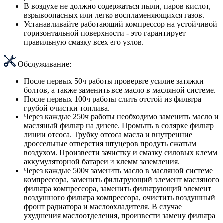
В воздухе не должно содержаться пыли, паров кислот,
взрывоопасных или легко воспламеняющихся газов.
Устанавливайте работающий компрессор на устойчивой
горизонтальной поверхности - это гарантирует
правильную смазку всех его узлов.
Обслуживание:
После первых 50ч работы проверьте усилие затяжки
болтов, а также заменить все масло в масляной системе.
После первых 100ч работы слить отстой из фильтра
грубой очистки топлива.
Через каждые 250ч работы необходимо заменить масло и
масляный фильтр на дизеле. Промыть в солярке фильтр
линии отсоса. Трубку отсоса масла и внутренние
дроссельные отверстия штуцеров продуть сжатым
воздухом. Произвести зачистку и смазку силовых клемм
аккумуляторной батареи и клемм заземления.
Через каждые 500ч заменить масло в масляной системе
компрессора, заменить фильтрующий элемент масляного
фильтра компрессора, заменить фильтрующий элемент
воздушного фильтра компрессора, очистить воздушный
фронт радиатора и маслоохладителя. В случае
ухудшения маслоотделения, произвести замену фильтра