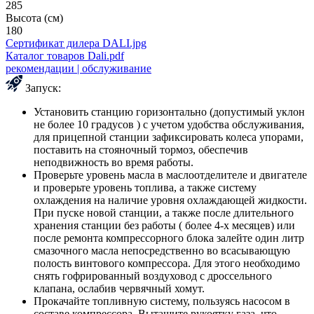
285
Высота (см)
180
Сертификат дилера DALI.jpg
Каталог товаров Dali.pdf
рекомендации | обслуживание
Запуск:
Установить станцию горизонтально (допустимый уклон
не более 10 градусов ) с учетом удобства обслуживания,
для прицепной станции зафиксировать колеса упорами,
поставить на стояночный тормоз, обеспечив
неподвижность во время работы.
Проверьте уровень масла в маслоотделителе и двигателе
и проверьте уровень топлива, а также систему
охлаждения на наличие уровня охлаждающей жидкости.
При пуске новой станции, а также после длительного
хранения станции без работы ( более 4-х месяцев) или
после ремонта компрессорного блока залейте один литр
смазочного масла непосредственно во всасывающую
полость винтового компрессора. Для этого необходимо
снять гофрированный воздуховод с дроссельного
клапана, ослабив червячный хомут.
Прокачайте топливную систему, пользуясь насосом в
составе компрессора. Вытащите рукоятку газа, что