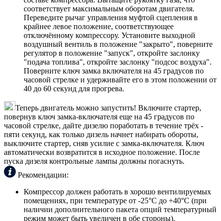
соответствует максимальным оборотам двигателя.
Переведите рычаг управления муфтой сцепления в
крайнее левое положение, соответствующее
отключённому компрессору. Установите выходной
воздушный вентиль в положение "закрыто", поверните
регулятор в положение "запуск", откройте заслонку
"подача топлива", откройте заслонку "подсос воздуха".
Поверните ключ замка включателя на 45 градусов по
часовой стрелке и удерживайте его в этом положении от
40 до 60 секунд для прогрева.
Теперь двигатель можно запустить! Включите стартер,
повернув ключ замка-включателя еще на 45 градусов по
часовой стрелке, дайте дизелю поработать в течение трёх -
пяти секунд, как только дизель начнет набирать обороты,
выключите стартер, сняв усилие с замка-включателя. Ключ
автоматически возвратится в исходное положение. После
пуска дизеля контрольные лампы должны погаснуть.
Рекомендации:
Компрессор должен работать в хорошо вентилируемых
помещениях, при температуре от -25°C до +40°C (при
наличии дополнительного пакета опций температурный
режим может быть увеличен в обе стороны).