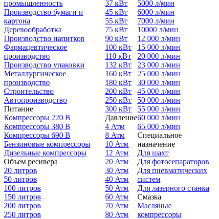
промышленность
37 кВт
5000 л/мин
Производство бумаги и
45 кВт
6000 л/мин
картона
55 кВт
7000 л/мин
Деревообработка
75 кВт
10000 л/мин
Производство напитков
90 кВт
12 000 л/мин
Фармацевтическое
100 кВт
15 000 л/мин
производство
110 кВт
20 000 л/мин
Производство упаковки
132 кВт
23 000 л/мин
Металлургическое
160 кВт
25 000 л/мин
производство
180 кВт
30 000 л/мин
Строительство
200 кВт
45 000 л/мин
Автопроизводство
250 кВт
50 000 л/мин
Питание
300 кВт
55 000 л/мин
Компрессоры 220 В
Давление
60 000 л/мин
Компрессоры 380 В
4 Атм
65 000 л/мин
Компрессоры 690 В
8 Атм
Специальное
Бензиновые компрессоры
10 Атм
назначение
Дизельные компрессоры
12 Атм
Для шахт
Объем ресивера
20 Атм
Для фотосепараторов
20 литров
30 Атм
Для пневматических
50 литров
40 Атм
систем
100 литров
50 Атм
Для лазерного станка
150 литров
60 Атм
Смазка
200 литров
70 Атм
Масляные
250 литров
80 Атм
компрессоры