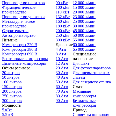
Производство напитков
90 кВт
12 000 л/мин
Фармацевтическое
100 кВт
15 000 л/мин
производство
110 кВт
20 000 л/мин
Производство упаковки
132 кВт
23 000 л/мин
Металлургическое
160 кВт
25 000 л/мин
производство
180 кВт
30 000 л/мин
Строительство
200 кВт
45 000 л/мин
Автопроизводство
250 кВт
50 000 л/мин
Питание
300 кВт
55 000 л/мин
Компрессоры 220 В
Давление
60 000 л/мин
Компрессоры 380 В
4 Атм
65 000 л/мин
Компрессоры 690 В
8 Атм
Специальное
Бензиновые компрессоры
10 Атм
назначение
Дизельные компрессоры
12 Атм
Для шахт
Объем ресивера
20 Атм
Для фотосепараторов
20 литров
30 Атм
Для пневматических
50 литров
40 Атм
систем
100 литров
50 Атм
Для лазерного станка
150 литров
60 Атм
Смазка
200 литров
70 Атм
Масляные
250 литров
80 Атм
компрессоры
300 литров
90 Атм
Безмасляные
Мощность
компрессоры
5 кВт
Привод
5,5 кВт
С прямым приводом