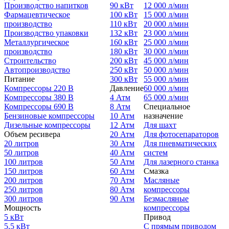
Производство напитков
90 кВт
12 000 л/мин
Фармацевтическое
100 кВт
15 000 л/мин
производство
110 кВт
20 000 л/мин
Производство упаковки
132 кВт
23 000 л/мин
Металлургическое
160 кВт
25 000 л/мин
производство
180 кВт
30 000 л/мин
Строительство
200 кВт
45 000 л/мин
Автопроизводство
250 кВт
50 000 л/мин
Питание
300 кВт
55 000 л/мин
Компрессоры 220 В
Давление
60 000 л/мин
Компрессоры 380 В
4 Атм
65 000 л/мин
Компрессоры 690 В
8 Атм
Специальное
Бензиновые компрессоры
10 Атм
назначение
Дизельные компрессоры
12 Атм
Для шахт
Объем ресивера
20 Атм
Для фотосепараторов
20 литров
30 Атм
Для пневматических
50 литров
40 Атм
систем
100 литров
50 Атм
Для лазерного станка
150 литров
60 Атм
Смазка
200 литров
70 Атм
Масляные
250 литров
80 Атм
компрессоры
300 литров
90 Атм
Безмасляные
Мощность
компрессоры
5 кВт
Привод
5,5 кВт
С прямым приводом