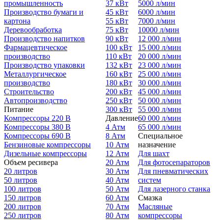
промышленность
37 кВт
5000 л/мин
Производство бумаги и
45 кВт
6000 л/мин
картона
55 кВт
7000 л/мин
Деревообработка
75 кВт
10000 л/мин
Производство напитков
90 кВт
12 000 л/мин
Фармацевтическое
100 кВт
15 000 л/мин
производство
110 кВт
20 000 л/мин
Производство упаковки
132 кВт
23 000 л/мин
Металлургическое
160 кВт
25 000 л/мин
производство
180 кВт
30 000 л/мин
Строительство
200 кВт
45 000 л/мин
Автопроизводство
250 кВт
50 000 л/мин
Питание
300 кВт
55 000 л/мин
Компрессоры 220 В
Давление
60 000 л/мин
Компрессоры 380 В
4 Атм
65 000 л/мин
Компрессоры 690 В
8 Атм
Специальное
Бензиновые компрессоры
10 Атм
назначение
Дизельные компрессоры
12 Атм
Для шахт
Объем ресивера
20 Атм
Для фотосепараторов
20 литров
30 Атм
Для пневматических
50 литров
40 Атм
систем
100 литров
50 Атм
Для лазерного станка
150 литров
60 Атм
Смазка
200 литров
70 Атм
Масляные
250 литров
80 Атм
компрессоры