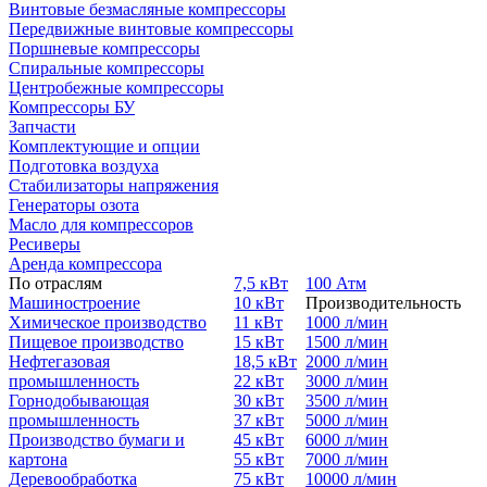
Винтовые безмасляные компрессоры
Передвижные винтовые компрессоры
Поршневые компрессоры
Спиральные компрессоры
Центробежные компрессоры
Компрессоры БУ
Запчасти
Комплектующие и опции
Подготовка воздуха
Стабилизаторы напряжения
Генераторы озота
Масло для компрессоров
Ресиверы
Аренда компрессора
По отраслям
7,5 кВт
100 Атм
Машиностроение
10 кВт
Производительность
Химическое производство
11 кВт
1000 л/мин
Пищевое производство
15 кВт
1500 л/мин
Нефтегазовая
18,5 кВт
2000 л/мин
промышленность
22 кВт
3000 л/мин
Горнодобывающая
30 кВт
3500 л/мин
промышленность
37 кВт
5000 л/мин
Производство бумаги и
45 кВт
6000 л/мин
картона
55 кВт
7000 л/мин
Деревообработка
75 кВт
10000 л/мин