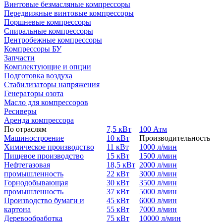
Винтовые безмасляные компрессоры
Передвижные винтовые компрессоры
Поршневые компрессоры
Спиральные компрессоры
Центробежные компрессоры
Компрессоры БУ
Запчасти
Комплектующие и опции
Подготовка воздуха
Стабилизаторы напряжения
Генераторы озота
Масло для компрессоров
Ресиверы
Аренда компрессора
По отраслям
7,5 кВт
100 Атм
Машиностроение
10 кВт
Производительность
Химическое производство
11 кВт
1000 л/мин
Пищевое производство
15 кВт
1500 л/мин
Нефтегазовая
18,5 кВт
2000 л/мин
промышленность
22 кВт
3000 л/мин
Горнодобывающая
30 кВт
3500 л/мин
промышленность
37 кВт
5000 л/мин
Производство бумаги и
45 кВт
6000 л/мин
картона
55 кВт
7000 л/мин
Деревообработка
75 кВт
10000 л/мин