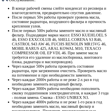
В конце рабочей смены слейте конденсат из ресивера и
влагоотделителя, предварительно спустив давление.
После первых 50ч работы проверьте уровень масла,
состояние радиатора, воздушного фильтра и прочность
крепления узлов.
После первых 500ч работы замените масло и масляный
фильтр. Подходящие марки масел: ESSO KUEHLOEL S
46, ESSO EXXCOLUB 46, SHELL CORENA S3 R46,
CASTROL 943 AW 46, FUCHS RENOLIN MR15VG 46,
MOBIL RARUS 425, ARAL KOWAL M10, TEXACO
COMPRESSOR OIL EP VDL 46. При замене масла
требуется его удаление из маслосборника, винтового
блока, радиатора и маслопроводов).
Через каждые 500ч работы проверить состояние
радиатора, при загрязнении очистить. Проверить масло
на потемнение и при необходимости заменить.
Через каждые 2000ч работы и не реже 2-х раз в год
необходимо заменить воздушный фильтр.
Через каждые 3000ч работы необходимо пополнить
смазку подшипников электродвигателя, и каждые 3 года
- полная замена. Смазка - ESSO UNIREX N3.
Через каждые 4000ч работы и не реже 1-го раза в год
необходимо заменить масло, масляный фильтр и
маслоотделитель. Проверить предохранительные