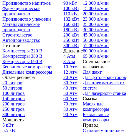
Производство напитков
90 кВт
12 000 л/мин
Фармацевтическое
100 кВт
15 000 л/мин
производство
110 кВт
20 000 л/мин
Производство упаковки
132 кВт
23 000 л/мин
Металлургическое
160 кВт
25 000 л/мин
производство
180 кВт
30 000 л/мин
Строительство
200 кВт
45 000 л/мин
Автопроизводство
250 кВт
50 000 л/мин
Питание
300 кВт
55 000 л/мин
Компрессоры 220 В
Давление
60 000 л/мин
Компрессоры 380 В
4 Атм
65 000 л/мин
Компрессоры 690 В
8 Атм
Специальное
Бензиновые компрессоры
10 Атм
назначение
Дизельные компрессоры
12 Атм
Для шахт
Объем ресивера
20 Атм
Для фотосепараторов
20 литров
30 Атм
Для пневматических
50 литров
40 Атм
систем
100 литров
50 Атм
Для лазерного станка
150 литров
60 Атм
Смазка
200 литров
70 Атм
Масляные
250 литров
80 Атм
компрессоры
300 литров
90 Атм
Безмасляные
Мощность
компрессоры
5 кВт
Привод
5,5 кВт
С прямым приводом