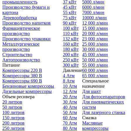
промышленность
37 кВт
5000 л/мин
Производство бумаги и
45 кВт
6000 л/мин
картона
55 кВт
7000 л/мин
Деревообработка
75 кВт
10000 л/мин
Производство напитков
90 кВт
12 000 л/мин
Фармацевтическое
100 кВт
15 000 л/мин
производство
110 кВт
20 000 л/мин
Производство упаковки
132 кВт
23 000 л/мин
Металлургическое
160 кВт
25 000 л/мин
производство
180 кВт
30 000 л/мин
Строительство
200 кВт
45 000 л/мин
Автопроизводство
250 кВт
50 000 л/мин
Питание
300 кВт
55 000 л/мин
Компрессоры 220 В
Давление
60 000 л/мин
Компрессоры 380 В
4 Атм
65 000 л/мин
Компрессоры 690 В
8 Атм
Специальное
Бензиновые компрессоры
10 Атм
назначение
Дизельные компрессоры
12 Атм
Для шахт
Объем ресивера
20 Атм
Для фотосепараторов
20 литров
30 Атм
Для пневматических
50 литров
40 Атм
систем
100 литров
50 Атм
Для лазерного станка
150 литров
60 Атм
Смазка
200 литров
70 Атм
Масляные
250 литров
80 Атм
компрессоры