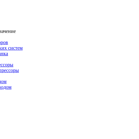
начение
оров
ких систем
анка
ессоры
прессоры
дом
водом