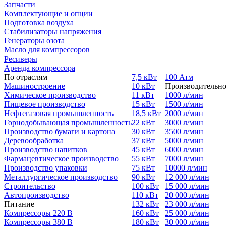
Запчасти
Комплектующие и опции
Подготовка воздуха
Стабилизаторы напряжения
Генераторы озота
Масло для компрессоров
Ресиверы
Аренда компрессора
По отраслям
7,5 кВт
100 Атм
Машиностроение
10 кВт
Производительно
Химическое производство
11 кВт
1000 л/мин
Пищевое производство
15 кВт
1500 л/мин
Нефтегазовая промышленность
18,5 кВт
2000 л/мин
Горнодобывающая промышленность
22 кВт
3000 л/мин
Производство бумаги и картона
30 кВт
3500 л/мин
Деревообработка
37 кВт
5000 л/мин
Производство напитков
45 кВт
6000 л/мин
Фармацевтическое производство
55 кВт
7000 л/мин
Производство упаковки
75 кВт
10000 л/мин
Металлургическое производство
90 кВт
12 000 л/мин
Строительство
100 кВт
15 000 л/мин
Автопроизводство
110 кВт
20 000 л/мин
Питание
132 кВт
23 000 л/мин
Компрессоры 220 В
160 кВт
25 000 л/мин
Компрессоры 380 В
180 кВт
30 000 л/мин