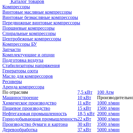
Каталог товаров
Компрессоры
Винтовые масляные компрессоры
Винтовые безмасляные компрессоры
Передвижные винтовые компрессоры
Поршневые компрессоры
Спиральные компрессоры
Центробежные компрессоры
Компрессоры БУ
Запчасти
Комплектующие и опции
Подготовка воздуха
Стабилизаторы напряжения
Генераторы озота
Масло для компрессоров
Ресиверы
Аренда компрессора
По отраслям
7,5 кВт
100 Атм
Машиностроение
10 кВт
Производительно
Химическое производство
11 кВт
1000 л/мин
Пищевое производство
15 кВт
1500 л/мин
Нефтегазовая промышленность
18,5 кВт
2000 л/мин
Горнодобывающая промышленность
22 кВт
3000 л/мин
Производство бумаги и картона
30 кВт
3500 л/мин
Деревообработка
37 кВт
5000 л/мин