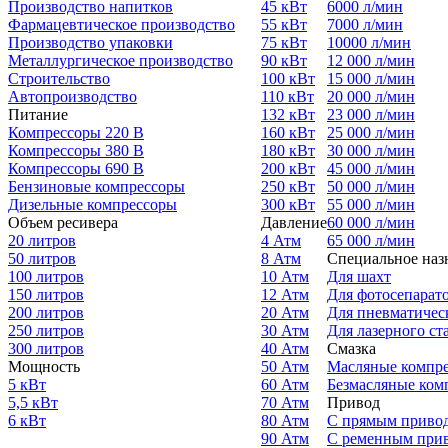
Производство напитков
45 кВт
6000 л/мин
Фармацевтическое производство
55 кВт
7000 л/мин
Производство упаковки
75 кВт
10000 л/мин
Металлургическое производство
90 кВт
12 000 л/мин
Строительство
100 кВт
15 000 л/мин
Автопроизводство
110 кВт
20 000 л/мин
Питание
132 кВт
23 000 л/мин
Компрессоры 220 В
160 кВт
25 000 л/мин
Компрессоры 380 В
180 кВт
30 000 л/мин
Компрессоры 690 В
200 кВт
45 000 л/мин
Бензиновые компрессоры
250 кВт
50 000 л/мин
Дизельные компрессоры
300 кВт
55 000 л/мин
Объем ресивера
Давление
60 000 л/мин
20 литров
4 Атм
65 000 л/мин
50 литров
8 Атм
Специальное наз
100 литров
10 Атм
Для шахт
150 литров
12 Атм
Для фотосепарат
200 литров
20 Атм
Для пневматичес
250 литров
30 Атм
Для лазерного ст
300 литров
40 Атм
Смазка
Мощность
50 Атм
Масляные компр
5 кВт
60 Атм
Безмасляные ком
5,5 кВт
70 Атм
Привод
6 кВт
80 Атм
С прямым приво
90 Атм
С ременным при