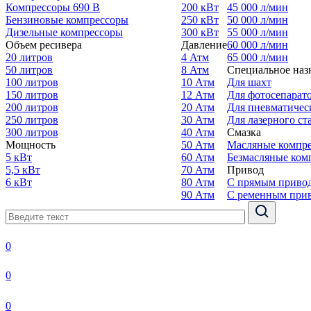
Компрессоры 690 В
200 кВт
45 000 л/мин
Бензиновые компрессоры
250 кВт
50 000 л/мин
Дизельные компрессоры
300 кВт
55 000 л/мин
Объем ресивера
Давление
60 000 л/мин
20 литров
4 Атм
65 000 л/мин
50 литров
8 Атм
Специальное наз
100 литров
10 Атм
Для шахт
150 литров
12 Атм
Для фотосепарат
200 литров
20 Атм
Для пневматичес
250 литров
30 Атм
Для лазерного ст
300 литров
40 Атм
Смазка
Мощность
50 Атм
Масляные компр
5 кВт
60 Атм
Безмасляные ком
5,5 кВт
70 Атм
Привод
6 кВт
80 Атм
С прямым приво
90 Атм
С ременным при
0
0
0