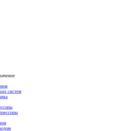
начение
оров
ких систем
анка
ессоры
прессоры
дом
водом