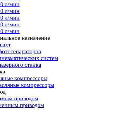
00 л/мин
00 л/мин
00 л/мин
00 л/мин
00 л/мин
иальное назначение
шахт
фотосепараторов
пневматических систем
лазерного станка
ка
яные компрессоры
асляные компрессоры
од
ямым приводом
менным приводом