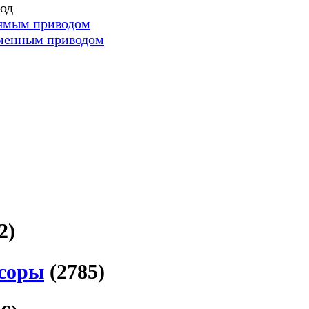
од
ямым приводом
менным приводом
2)
соры
(2785)