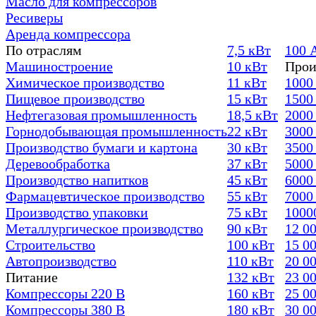
Масло для компрессоров
Ресиверы
Аренда компрессора
По отраслям
7,5 кВт
100 
Машиностроение
10 кВт
Прои
Химическое производство
11 кВт
1000
Пищевое производство
15 кВт
1500
Нефтегазовая промышленность
18,5 кВт
2000
Горнодобывающая промышленность
22 кВт
3000
Производство бумаги и картона
30 кВт
3500
Деревообработка
37 кВт
5000
Производство напитков
45 кВт
6000
Фармацевтическое производство
55 кВт
7000
Производство упаковки
75 кВт
1000
Металлургическое производство
90 кВт
12 0
Строительство
100 кВт
15 0
Автопроизводство
110 кВт
20 0
Питание
132 кВт
23 0
Компрессоры 220 В
160 кВт
25 0
Компрессоры 380 В
180 кВт
30 0