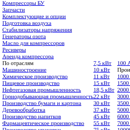
Компрессоры БУ
Запчасти
Комплектующие и опции
Подготовка воздуха
Стабилизаторы напряжения
Генераторы озота
Масло для компрессоров
Ресиверы
Аренда компрессора
По отраслям
7,5 кВт
100 
Машиностроение
10 кВт
Прои
Химическое производство
11 кВт
1000
Пищевое производство
15 кВт
1500
Нефтегазовая промышленность
18,5 кВт
2000
Горнодобывающая промышленность
22 кВт
3000
Производство бумаги и картона
30 кВт
3500
Деревообработка
37 кВт
5000
Производство напитков
45 кВт
6000
Фармацевтическое производство
55 кВт
7000
Производство упаковки
75 кВт
1000