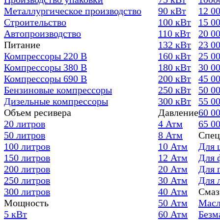
Металлургическое производство
90 кВт
12 0
Строительство
100 кВт
15 0
Автопроизводство
110 кВт
20 0
Питание
132 кВт
23 0
Компрессоры 220 В
160 кВт
25 0
Компрессоры 380 В
180 кВт
30 0
Компрессоры 690 В
200 кВт
45 0
Бензиновые компрессоры
250 кВт
50 0
Дизельные компрессоры
300 кВт
55 0
Объем ресивера
Давление
60 0
20 литров
4 Атм
65 0
50 литров
8 Атм
Спец
100 литров
10 Атм
Для 
150 литров
12 Атм
Для 
200 литров
20 Атм
Для 
250 литров
30 Атм
Для 
300 литров
40 Атм
Смаз
Мощность
50 Атм
Масл
5 кВт
60 Атм
Безм