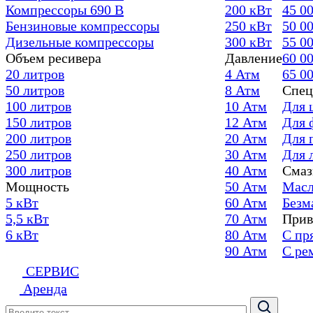
Компрессоры 690 В
200 кВт
45 0
Бензиновые компрессоры
250 кВт
50 0
Дизельные компрессоры
300 кВт
55 0
Объем ресивера
Давление
60 0
20 литров
4 Атм
65 0
50 литров
8 Атм
Спец
100 литров
10 Атм
Для 
150 литров
12 Атм
Для 
200 литров
20 Атм
Для 
250 литров
30 Атм
Для 
300 литров
40 Атм
Смаз
Мощность
50 Атм
Масл
5 кВт
60 Атм
Безм
5,5 кВт
70 Атм
Прив
6 кВт
80 Атм
С пр
90 Атм
С ре
СЕРВИС
Аренда